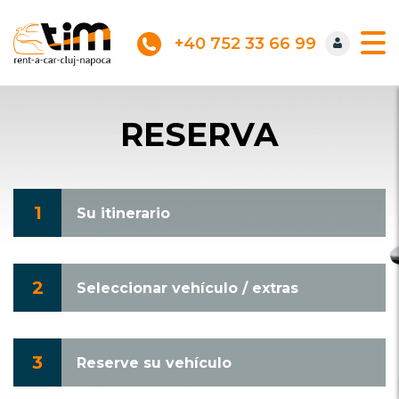
+40 752 33 66 99
RESERVA
1
Su itinerario
2
Seleccionar vehículo / extras
3
Reserve su vehículo