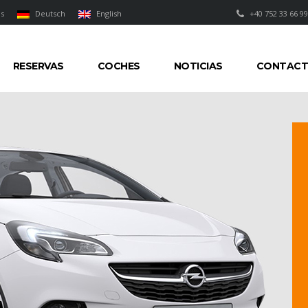
is
Deutsch
English
+40 752 33 66 99
RESERVAS
COCHES
NOTICIAS
CONTAC