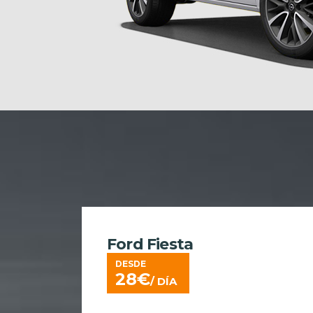
Ford Fiesta
DESDE
28
€
/ DÍA