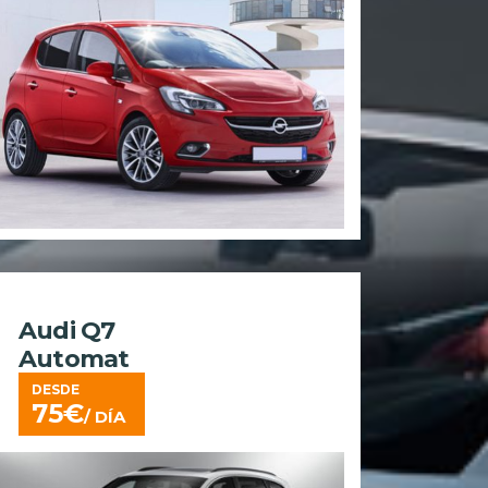
Audi Q7
Automat
DESDE
75
€
/ DÍA