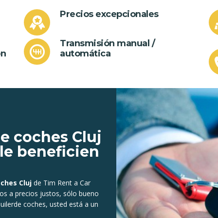
Precios excepcionales
Transmisión manual /
ón
automática
de coches Cluj
le beneficien
oches Cluj
de Tim Rent a Car
os a precios justos, sólo bueno
uiler
de coches, usted está a un