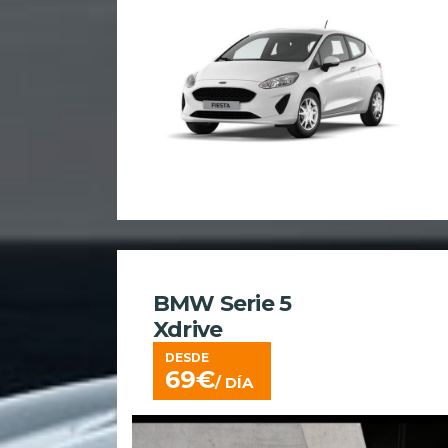
BMW Serie 5
Xdrive
DESDE
69
€
/ DÍA