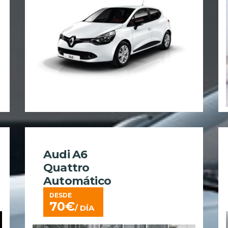
Audi A6
Quattro
Automático
DESDE
70
€
/ DÍA