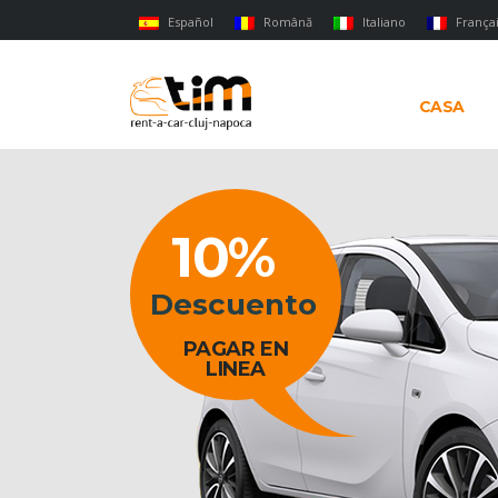
Español
Română
Italiano
França
CASA
10%
Descuento
PAGAR EN
LINEA