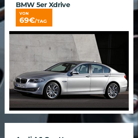
BMW 5er Xdrive
VON
69
€
/TAG