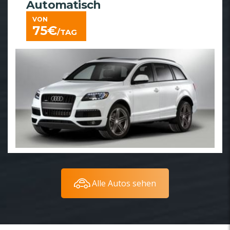
Automatisch
VON
75
€
/TAG
Alle Autos sehen