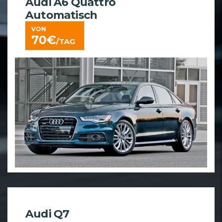
Audi A6 Quattro
Automatisch
VON
70
€
/TAG
Audi Q7