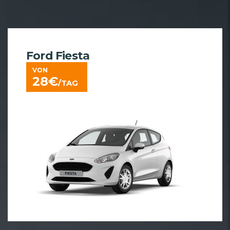
Ford Fiesta
VON
28
€
/TAG