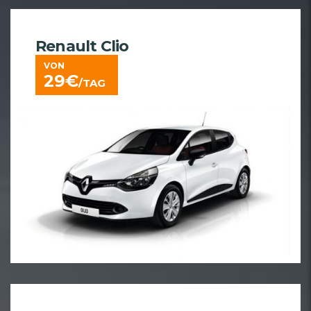
Renault Clio
VON
29
€
/TAG