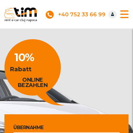
+40 752 33 66 99
10%
Rabatt
ONLINE
BEZAHLEN
ÜBERNAHME