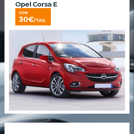
Opel Corsa E
VON
30
€
/TAG