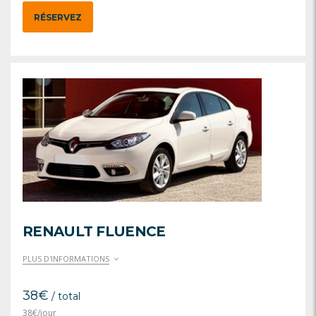
RÉSERVEZ
RENAULT FLUENCE
PLUS D'INFORMATIONS
38
€
/ total
38
€
/jour