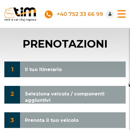
+40 752 33 66 99
PRENOTAZIONI
1
Il tuo itinerario
2
Seleziona veicolo / componenti
aggiuntivi
3
Prenota il tuo veicolo