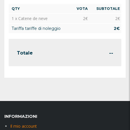
QTY
VOTA
SUBTOTALE
1 x Catene de neve
2
€
2
€
Tariffa tariffe di noleggio
2
€
--
Totale
INFORMAZIONI
Il mio account