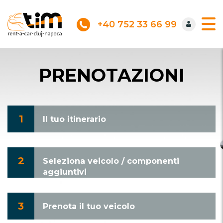
+40 752 33 66 99
PRENOTAZIONI
1
Il tuo itinerario
2
Seleziona veicolo / componenti
aggiuntivi
3
Prenota il tuo veicolo