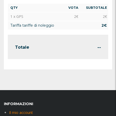
QTY
VOTA
SUBTOTALE
1 x GPS
2
€
2
€
Tariffa tariffe di noleggio
2
€
--
Totale
INFORMAZIONI
Il mio account