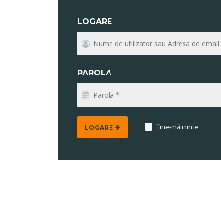
LOGARE
PAROLA
Ţine-mă minte