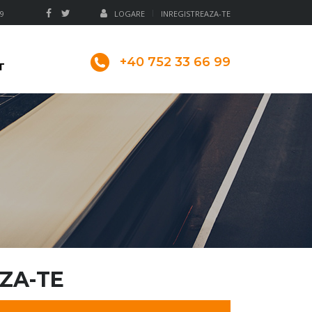
99
LOGARE
INREGISTREAZA-TE
+40 752 33 66 99
T
ZA-TE