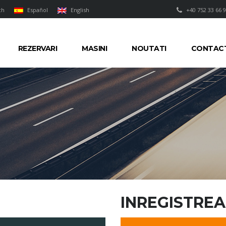
ch
Español
English
+40 752 33 66 
REZERVARI
MASINI
NOUTATI
CONTAC
INREGISTREA