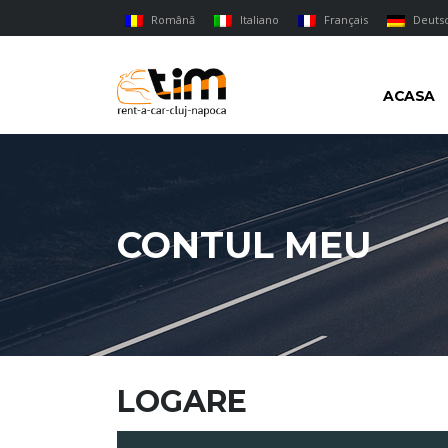
Română
Italiano
Français
Deuts
ACASA
CONTUL MEU
LOGARE