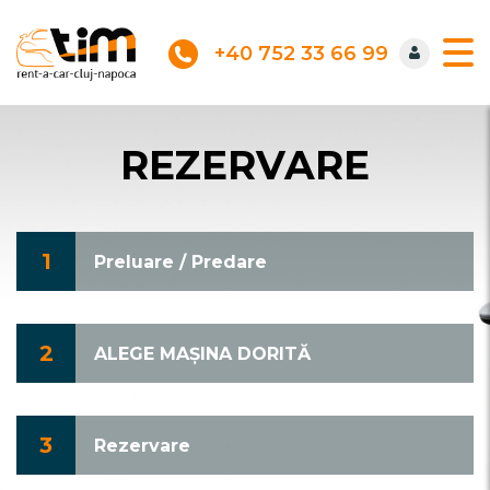
+40 752 33 66 99
REZERVARE
1
Preluare / Predare
2
ALEGE MAȘINA DORITĂ
3
Rezervare