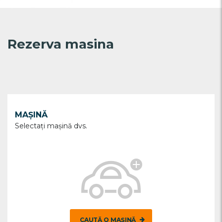
Rezerva masina
MAȘINĂ
Selectați maşină dvs.
CAUTĂ O MAȘINĂ