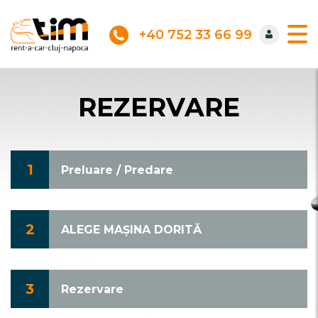
+40 752 33 66 99
REZERVARE
1
Preluare / Predare
2
ALEGE MAȘINA DORITĂ
3
Rezervare