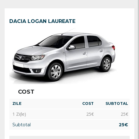
DACIA LOGAN LAUREATE
COST
ZILE
COST
SUBTOTAL
1 Zi(le)
25
€
25
€
Subtotal
25
€