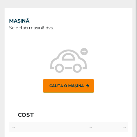
MAȘINĂ
Selectați maşină dvs.
CAUTĂ O MAȘINĂ
COST
--
--
--