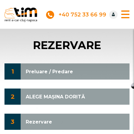
+40 752 33 66 99
REZERVARE
1
Preluare / Predare
2
ALEGE MAȘINA DORITĂ
3
Rezervare