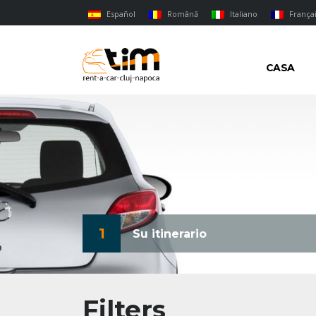
Español
Română
Italiano
França
CASA
1
Su itinerario
Filters