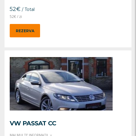
52
€
/ Total
52
€
/ zi
REZERVA
VW PASSAT CC
MAI MULTE INFORMATII