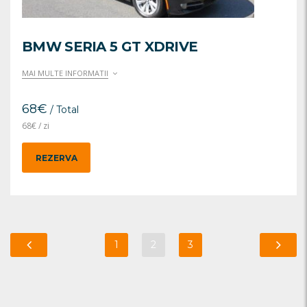
BMW SERIA 5 GT XDRIVE
MAI MULTE INFORMATII
68
€
/ Total
68
€
/ zi
REZERVA
1
2
3