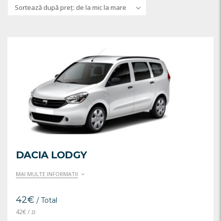
Sortează după preț: de la mic la mare
DACIA LODGY
MAI MULTE INFORMATII
42
€
/ Total
42
€
/ zi