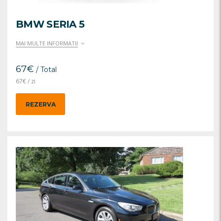
BMW SERIA 5
MAI MULTE INFORMATII
67
€
/ Total
67
€
/ zi
REZERVA