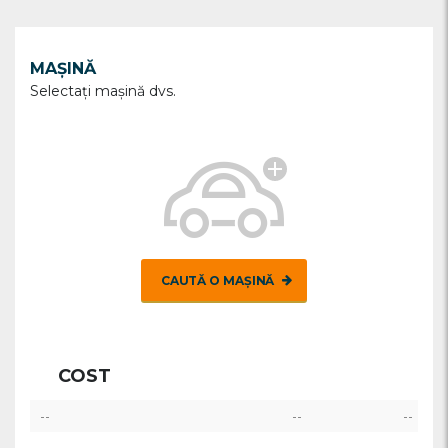
MAȘINĂ
Selectați maşină dvs.
CAUTĂ O MAȘINĂ
COST
--
--
--