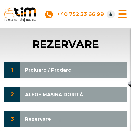
+40 752 33 66 99
REZERVARE
1
Preluare / Predare
2
ALEGE MAȘINA DORITĂ
3
Rezervare